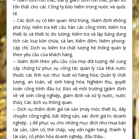
tổn thất cho các Công ty bảo hiểm trong nước và quốc
tế.
– Các dịch vụ có liên quan: Khử trùng, Giám định không
phá hủy; Kiểm tra kết cấu hàn các công trình; Kiểm tra
thiết bị và thiết bị đo lường; Kiểm tra và lập bảng dung
tích các loại bồn chứa, sà lan; Kiểm đếm; Niêm phong-
cặp chì; Dịch vụ kiểm tra chất lượng hệ thống quản lý
theo yêu cầu của khách hàng.
– Giám định theo yêu cầu của mọi đối tượng để cung
cấp chứng từ phục vụ công tác quản lý của Nhà nước
thuộc các lĩnh vực như: Xuất xứ hàng hóa; Quản lý chất
lượng, an toàn, vệ sinh hàng hóa; Nghiệm thu, quyết
toán công trình đầu tư; Bảo vệ môi trường (giám định
về vệ sinh công nghiệp, giám định và xử lý nước, nước
thải); Các dịch vụ thông quan.
– Dịch vụ thẩm định giá tài sản (máy móc thiết bị, dây
chuyền công nghệ, bất động sản, xác định giá trị doanh
nghiệp…) để phục vụ cho những mục đích như mua bán
tài sản, cầm cố, thế chấp, vay vốn ngân hàng, thanh lý
tài sản, cổ phần hóa doanh nghiệp, đấu thầu…