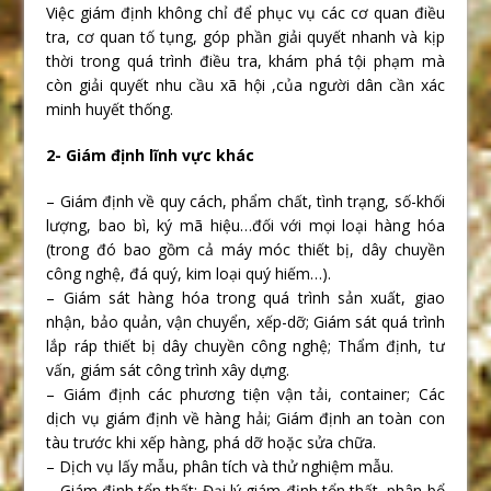
Việc giám định không chỉ để phục vụ các cơ quan điều
tra, cơ quan tố tụng, góp phần giải quyết nhanh và kịp
thời trong quá trình điều tra, khám phá tội phạm mà
còn giải quyết nhu cầu xã hội ,của người dân cần xác
minh huyết thống.
2- Giám định lĩnh vực khác
– Giám định về quy cách, phẩm chất, tình trạng, số-khối
lượng, bao bì, ký mã hiệu…đối với mọi loại hàng hóa
(trong đó bao gồm cả máy móc thiết bị, dây chuyền
công nghệ, đá quý, kim loại quý hiếm…).
– Giám sát hàng hóa trong quá trình sản xuất, giao
nhận, bảo quản, vận chuyển, xếp-dỡ; Giám sát quá trình
lắp ráp thiết bị dây chuyền công nghệ; Thẩm định, tư
vấn, giám sát công trình xây dựng.
– Giám định các phương tiện vận tải, container; Các
dịch vụ giám định về hàng hải; Giám định an toàn con
tàu trước khi xếp hàng, phá dỡ hoặc sửa chữa.
– Dịch vụ lấy mẫu, phân tích và thử nghiệm mẫu.
– Giám định tổn thất; Đại lý giám định tổn thất, phân bổ