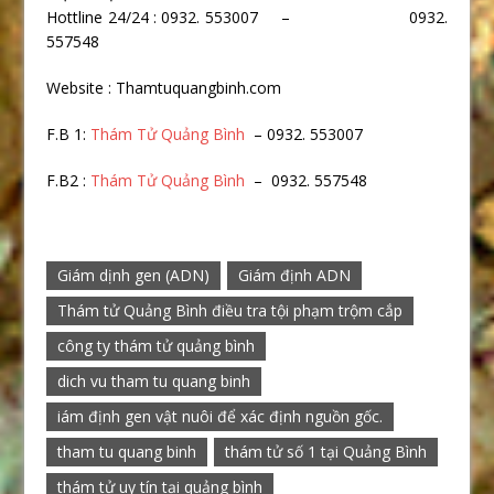
Hottline 24/24 : 0932. 553007 – 0932.
557548
Website : Thamtuquangbinh.com
F.B 1:
Thám Tử Quảng Bình
– 0932. 553007
F.B2 :
Thám Tử Quảng Bình
– 0932. 557548
Giám dịnh gen (ADN)
Giám định ADN
Thám tử Quảng Bình điều tra tội phạm trộm cắp
công ty thám tử quảng bình
dich vu tham tu quang binh
iám định gen vật nuôi để xác định nguồn gốc.
tham tu quang binh
thám tử số 1 tại Quảng Bình
thám tử uy tín tại quảng bình