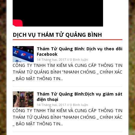
DỊCH VỤ THÁM TỬ QUẢNG BÌNH
Thám Tử Quảng Bình: Dịch vụ theo dõi
Facebook
14 Tháng hai, 2017 // 0 Bình luận
CÔNG TY TNHH TÌM KIẾM VÀ CUNG CẤP THÔNG TIN
THÁM TỬ QUẢNG BÌNH “NHANH CHÓNG _ CHÍNH XÁC
_ BẢO MẬT THÔNG TIN...
Thám Tử Quảng Bình:Dịch vụ giám sát
điện thoại
14 Tháng hai, 2017 // 0 Bình luận
CÔNG TY TNHH TÌM KIẾM VÀ CUNG CẤP THÔNG TIN
THÁM TỬ QUẢNG BÌNH “NHANH CHÓNG _ CHÍNH XÁC
_ BẢO MẬT THÔNG TIN...