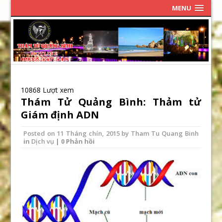
MENU
10868 Lượt xem
Thám Tử Quảng Bình: Thảm tử
Giám định ADN
Posted on
11 Tháng chín, 2015
by
Tham Tu Quang Binh
in
Dịch vụ
| 0 Phản hồi