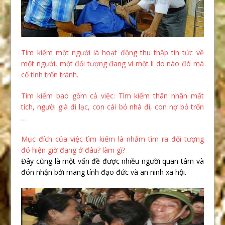
Tìm kiếm một người là hoạt động thu thập tin tức về
một người, một đối tượng đang vì một lí do nào đó mà
cố tình trốn tránh.
Tìm kiếm bao gồm cả việc: Tìm kiếm thân nhân mất
tích, người già đi lạc, con cái bỏ nhà đi, con nợ bỏ trốn
…
Mục đích của việc tìm kiếm là nhằm tìm ra đối tượng
đó hiện giờ đang ở đâu? làm gì?
Đây cũng là một vấn đề được nhiều người quan tâm và
đón nhận bởi mang tính đạo đức và an ninh xã hội.