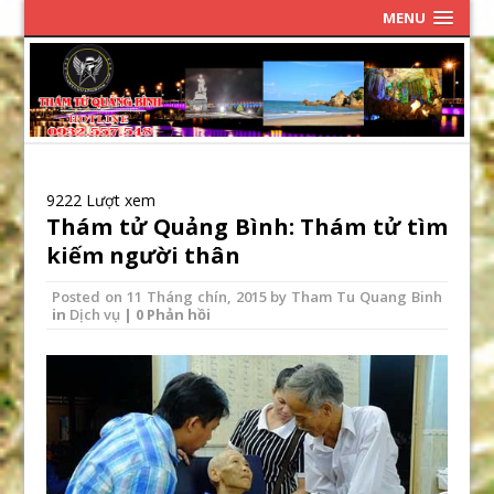
MENU
9222 Lượt xem
Thám tử Quảng Bình: Thám tử tìm
kiếm người thân
Posted on
11 Tháng chín, 2015
by
Tham Tu Quang Binh
in
Dịch vụ
| 0 Phản hồi