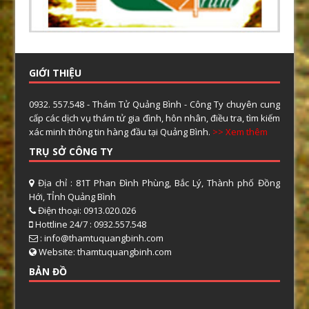
GIỚI THIỆU
0932. 557.548 - Thám Tử Quảng Bình - Công Ty chuyên cung
cấp các dịch vụ thám tử gia đình, hôn nhân, điều tra, tìm kiếm
xác minh thông tin hàng đầu tại Quảng Bình.
>> Xem thêm
TRỤ SỞ CÔNG TY
Địa chỉ : 81T Phan Đình Phùng, Bắc Lý, Thành phố Đồng
Hới, TỈnh Quảng Bình
Điện thoại: 0913.020.026
Hottline 24/7 : 0932.557.548
: info@thamtuquangbinh.com
Website: thamtuquangbinh.com
BẢN ĐỒ