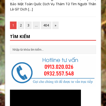
Bảo Mật Toàn Quốc Dịch Vụ Thám Tử Tìm Người Thân
Là Gì? Dịch
[…]
1
2
3
…
404
»
TÌM KIẾM