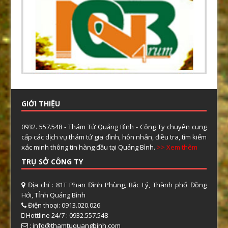
GIỚI THIỆU
0932. 557.548 - Thám Tử Quảng Bình - Công Ty chuyên cung
cấp các dịch vụ thám tử gia đình, hôn nhân, điều tra, tìm kiếm
xác minh thông tin hàng đầu tại Quảng Bình.
>> Xem thêm
TRỤ SỞ CÔNG TY
Địa chỉ : 81T Phan Đình Phùng, Bắc Lý, Thành phố Đồng
Hới, TỈnh Quảng Bình
Điện thoại: 0913.020.026
Hottline 24/7 : 0932.557.548
: info@thamtuquangbinh.com