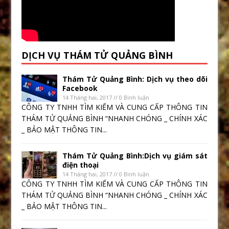
DỊCH VỤ THÁM TỬ QUẢNG BÌNH
Thám Tử Quảng Bình: Dịch vụ theo dõi
Facebook
14 Tháng hai, 2017 // 0 Bình luận
CÔNG TY TNHH TÌM KIẾM VÀ CUNG CẤP THÔNG TIN
THÁM TỬ QUẢNG BÌNH “NHANH CHÓNG _ CHÍNH XÁC
_ BẢO MẬT THÔNG TIN...
Thám Tử Quảng Bình:Dịch vụ giám sát
điện thoại
14 Tháng hai, 2017 // 0 Bình luận
CÔNG TY TNHH TÌM KIẾM VÀ CUNG CẤP THÔNG TIN
THÁM TỬ QUẢNG BÌNH “NHANH CHÓNG _ CHÍNH XÁC
_ BẢO MẬT THÔNG TIN...