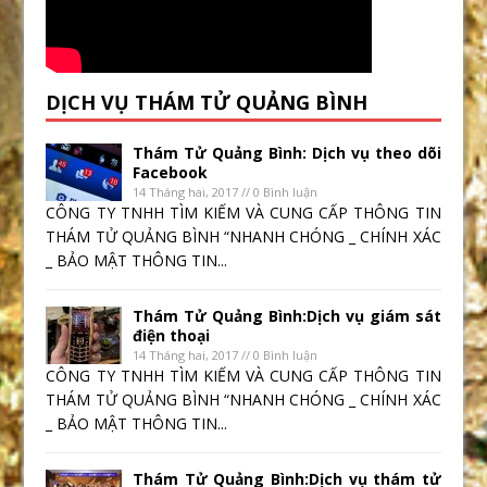
DỊCH VỤ THÁM TỬ QUẢNG BÌNH
Thám Tử Quảng Bình: Dịch vụ theo dõi
Facebook
14 Tháng hai, 2017 // 0 Bình luận
CÔNG TY TNHH TÌM KIẾM VÀ CUNG CẤP THÔNG TIN
THÁM TỬ QUẢNG BÌNH “NHANH CHÓNG _ CHÍNH XÁC
_ BẢO MẬT THÔNG TIN...
Thám Tử Quảng Bình:Dịch vụ giám sát
điện thoại
14 Tháng hai, 2017 // 0 Bình luận
CÔNG TY TNHH TÌM KIẾM VÀ CUNG CẤP THÔNG TIN
THÁM TỬ QUẢNG BÌNH “NHANH CHÓNG _ CHÍNH XÁC
_ BẢO MẬT THÔNG TIN...
Thám Tử Quảng Bình:Dịch vụ thám tử