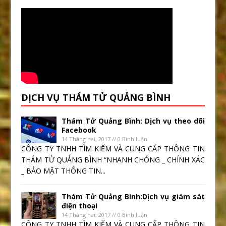
DỊCH VỤ THÁM TỬ QUẢNG BÌNH
Thám Tử Quảng Bình: Dịch vụ theo dõi
Facebook
14 Tháng hai, 2017 // 0 Bình luận
CÔNG TY TNHH TÌM KIẾM VÀ CUNG CẤP THÔNG TIN
THÁM TỬ QUẢNG BÌNH “NHANH CHÓNG _ CHÍNH XÁC
_ BẢO MẬT THÔNG TIN...
Thám Tử Quảng Bình:Dịch vụ giám sát
điện thoại
14 Tháng hai, 2017 // 0 Bình luận
CÔNG TY TNHH TÌM KIẾM VÀ CUNG CẤP THÔNG TIN