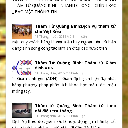
THÁM TỬ QUẢNG BÌNH “NHANH CHÓNG _ CHÍNH XÁC
_ BẢO MẬT THÔNG TIN...
Thám Tử Quảng Bình:Dịch vụ thám tử
cho Việt Kiều
13 Tháng mười, 2015 // 0 Bình luận
Nếu quý khách hàng là Việt Kiều hay Ngoại Kiều và hiện
đang sinh sống công tác làm ăn ở tại các nước trên...
Thám Tử Quảng Bình: Thảm tử Giám
định ADN
11 Tháng chín, 2015 // 0 Bình luận
1- Giám dịnh gen (ADN) – Giám định gen hiện đại nhất
bằng phương pháp phân tích khoa học mẫu tóc, mẫu
móng tay,...
Thám tử Quảng Bình: Thám tử theo
dõi điều tra thông...
11 Tháng chín, 2015 // 0 Bình luận
Dịch Vụ theo dõi, giám sát là hoạt động ghi nhận lại tất
cả quá trình sinh hoạt: giờ giấc, đi đến đâu? làm...