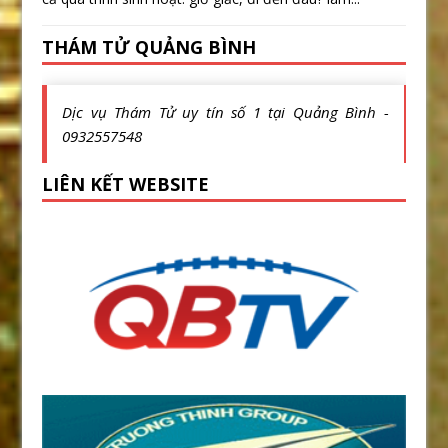
THÁM TỬ QUẢNG BÌNH
Dịc vụ Thám Tử uy tín số 1 tại Quảng Bình -
0932557548
LIÊN KẾT WEBSITE