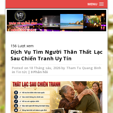
MENU
156 Lượt xem
Dịch Vụ Tìm Người Thân Thất Lạc
Sau Chiến Tranh Uy Tín
Posted on
18 Tháng sáu, 2026
by
Tham Tu Quang Binh
in
Tin tức
| 0 Phản hồi