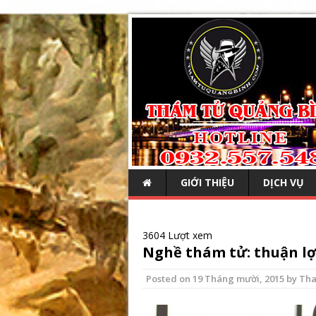
GIỚI THIỆU
DỊCH VỤ
3604 Lượt xem
Nghề thám tử: thuận lợi
Posted on
19 Tháng mười, 2015
by
Tha