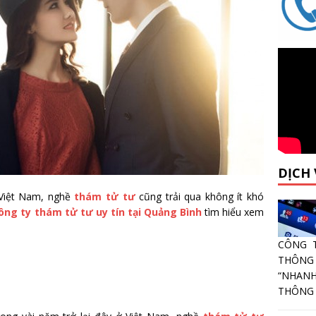
DỊCH
 Việt Nam, nghề
thám tử tư
cũng trải qua không ít khó
ông ty thám tử tư uy tín tại Quảng Bình
tìm hiểu xem
CÔNG 
THÔNG
“NHANH
THÔNG T