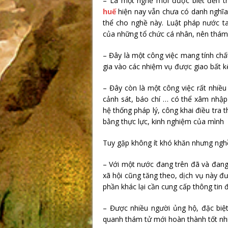
– Là một nghề mới được biết đến tr
huế
hiện nay vẫn chưa có danh nghĩa
thể cho nghề này. Luật pháp nước t
của những tổ chức cá nhân, nên thám 
– Đây là một công việc mang tính chấ
gia vào các nhiệm vụ được giao bất k
– Đây còn là một công việc rất nhiề
cảnh sát, báo chí … có thể xâm nhập 
hệ thống pháp lý, công khai điều tra t
bằng thực lực, kinh nghiệm của mình
Tuy gặp không ít khó khăn nhưng ng
– Với một nước đang trên đã và đang
xã hội cũng tăng theo, dịch vụ này đ
phần khác lại cần cung cấp thông tin 
– Được nhiều người ủng hộ, đặc biệt
quanh thám tử mới hoàn thành tốt nh