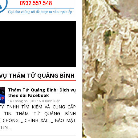
 VỤ THÁM TỬ QUẢNG BÌNH
Thám Tử Quảng Bình: Dịch vụ
theo dõi Facebook
14 Tháng hai, 2017 // 0 Bình luận
TY TNHH TÌM KIẾM VÀ CUNG CẤP
 TIN THÁM TỬ QUẢNG BÌNH
 CHÓNG _ CHÍNH XÁC _ BẢO MẬT
IN...