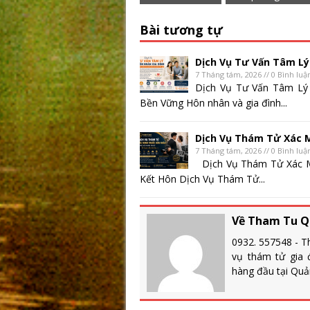
Bài tương tự
Dịch Vụ Tư Vấn Tâm Lý
7 Tháng tám, 2026 // 0 Bình luậ
Dịch Vụ Tư Vấn Tâm Lý
Bền Vững Hôn nhân và gia đình...
Dịch Vụ Thám Tử Xác 
7 Tháng tám, 2026 // 0 Bình luậ
Dịch Vụ Thám Tử Xác M
Kết Hôn Dịch Vụ Thám Tử...
Về Tham Tu Q
0932. 557548 - T
vụ thám tử gia đ
hàng đầu tại Quả