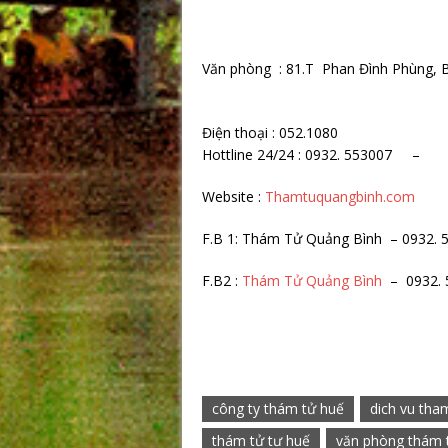
Văn phòng : 81.T Phan Đình Phùng, B
Điện thoại : 052.1080
Hottline 24/24 : 0932. 553
Website :
Thamtuquangbinh.com
F.B 1: Thám Tử Quảng Bình – 0932. 
F.B2 :
Thám Tử Quảng Bình
– 0932. 
công ty thám tử huế
dich vu tha
thám tử tư huế
văn phòng thám 