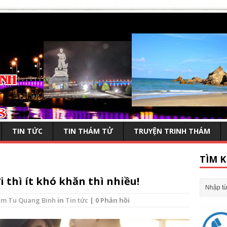
TIN TỨC
TIN THÁM TỬ
TRUYỆN TRINH THÁM
TÌM K
 thì ít khó khăn thì nhiều!
m Tu Quang Binh
in
Tin tức
| 0 Phản hồi