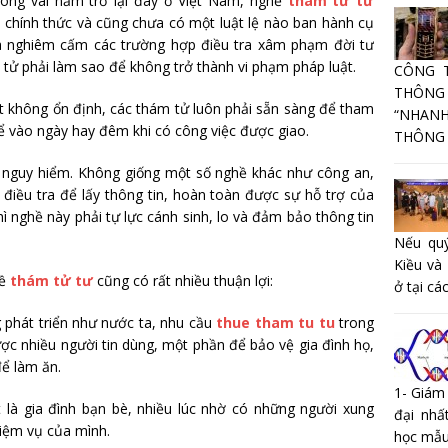
ong vài năm trở lại đây ở Việt Nam, nghề
thám tử tư
 chính thức và cũng chưa có một luật lệ nào ban hành cụ
a nghiêm cấm các trường hợp điều tra xâm phạm đời tư
tử phải làm sao để không trở thành vi phạm pháp luật.
CÔNG 
THÔNG
t không ổn định, các thám tử luôn phải sẵn sàng để tham
“NHANH
ể vào ngày hay đêm khi có công việc được giao.
THÔNG T
u nguy hiểm. Không giống một số nghề khác như công an,
điều tra để lấy thông tin, hoàn toàn được sự hỗ trợ của
hì nghề này phải tự lực cánh sinh, lo và đảm bảo thông tin
Nếu quý
Kiều và
hề
thám tử tư
cũng có rất nhiều thuận lợi:
ở tại các
 phát triển như nước ta, nhu cầu
thue tham tu tu
trong
ược nhiều người tin dùng, một phần để bảo vệ gia đình họ,
để làm ăn.
1- Giám
 là gia đình bạn bè, nhiều lúc nhờ có những người xung
đại nhấ
iệm vụ của mình.
học mẫu