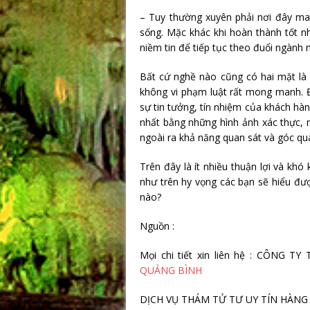
– Tuy thường xuyên phải nơi đây mai
sống. Mặc khác khi hoàn thành tốt n
niềm tin để tiếp tục theo đuổi ngành 
Bất cứ nghề nào cũng có hai mặt là 
không vi phạm luật rất mong manh. 
sự tin tưởng, tín nhiệm của khách hà
nhất bằng những hình ảnh xác thực, 
ngoài ra khả năng quan sát và góc qu
Trên đây là ít nhiều thuận lợi và kh
như trên hy vọng các bạn sẽ hiểu đư
nào?
Nguồn :
Mọi chi tiết xin liên hệ : CÔNG
QUẢNG BÌNH
DỊCH VỤ THÁM TỬ TƯ UY TÍN HÀNG