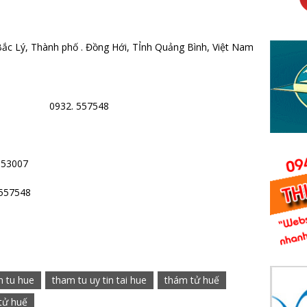
ắc Lý, Thành phố . Đồng Hới, TỈnh Quảng Bình, Việt Nam
007 – 0932. 557548
553007
557548
m tu hue
tham tu uy tin tai hue
thám tử huế
tử huế