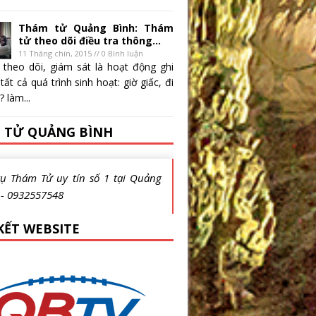
Thám tử Quảng Bình: Thám
tử theo dõi điều tra thông...
11 Tháng chín, 2015 // 0 Bình luận
 theo dõi, giám sát là hoạt động ghi
 tất cả quá trình sinh hoạt: giờ giấc, đi
 làm...
 TỬ QUẢNG BÌNH
vụ Thám Tử uy tín số 1 tại Quảng
 - 0932557548
KẾT WEBSITE