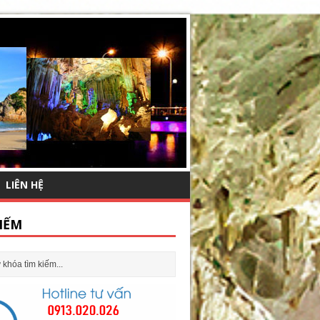
LIÊN HỆ
IẾM