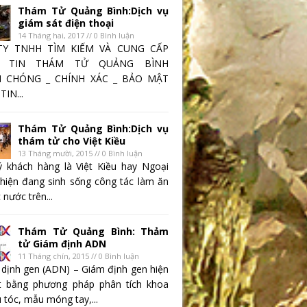
Thám Tử Quảng Bình:Dịch vụ
giám sát điện thoại
14 Tháng hai, 2017 // 0 Bình luận
TY TNHH TÌM KIẾM VÀ CUNG CẤP
 TIN THÁM TỬ QUẢNG BÌNH
 CHÓNG _ CHÍNH XÁC _ BẢO MẬT
IN...
Thám Tử Quảng Bình:Dịch vụ
thám tử cho Việt Kiều
13 Tháng mười, 2015 // 0 Bình luận
 khách hàng là Việt Kiều hay Ngoại
 hiện đang sinh sống công tác làm ăn
 nước trên...
Thám Tử Quảng Bình: Thảm
tử Giám định ADN
11 Tháng chín, 2015 // 0 Bình luận
 dịnh gen (ADN) – Giám định gen hiện
t bằng phương pháp phân tích khoa
 tóc, mẫu móng tay,...