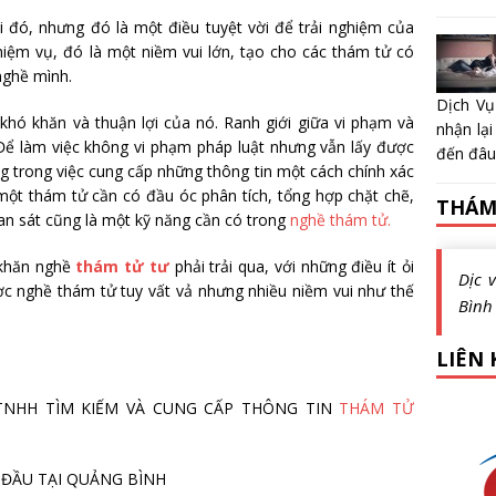
 đó, nhưng đó là một điều tuyệt vời để trải nghiệm của
hiệm vụ, đó là một niềm vui lớn, tạo cho các thám tử có
nghề mình.
Dịch Vụ
khó khăn và thuận lợi của nó. Ranh giới giữa vi phạm và
nhận lại
Để làm việc không vi phạm pháp luật nhưng vẫn lấy được
đến đâu?
ng trong việc cung cấp những thông tin một cách chính xác
một thám tử cần có đầu óc phân tích, tổng hợp chặt chẽ,
THÁM
an sát cũng là một kỹ năng cần có trong
nghề thám tử.
ó khăn nghề
thám tử tư
phải trải qua, với những điều ít ỏi
Dịc 
ợc nghề thám tử tuy vất vả nhưng nhiều niềm vui như thế
Bình
LIÊN 
 TY TNHH TÌM KIẾM VÀ CUNG CẤP THÔNG TIN
THÁM TỬ
 ĐẦU TẠI QUẢNG BÌNH