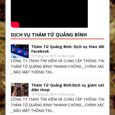
DỊCH VỤ THÁM TỬ QUẢNG BÌNH
Thám Tử Quảng Bình: Dịch vụ theo dõi
Facebook
14 Tháng hai, 2017 // 0 Bình luận
CÔNG TY TNHH TÌM KIẾM VÀ CUNG CẤP THÔNG TIN
THÁM TỬ QUẢNG BÌNH “NHANH CHÓNG _ CHÍNH XÁC
_ BẢO MẬT THÔNG TIN...
Thám Tử Quảng Bình:Dịch vụ giám sát
điện thoại
14 Tháng hai, 2017 // 0 Bình luận
CÔNG TY TNHH TÌM KIẾM VÀ CUNG CẤP THÔNG TIN
THÁM TỬ QUẢNG BÌNH “NHANH CHÓNG _ CHÍNH XÁC
_ BẢO MẬT THÔNG TIN...