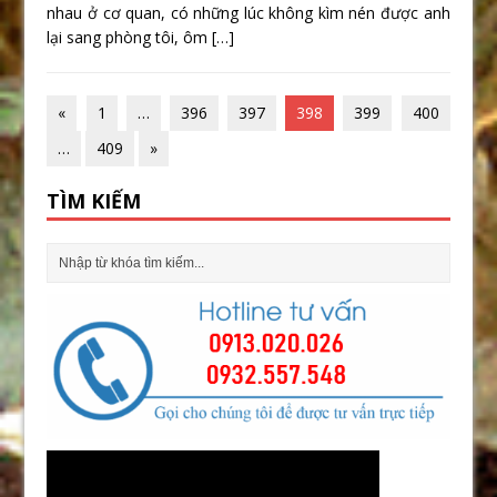
nhau ở cơ quan, có những lúc không kìm nén được anh
lại sang phòng tôi, ôm
[…]
«
1
…
396
397
398
399
400
…
409
»
TÌM KIẾM