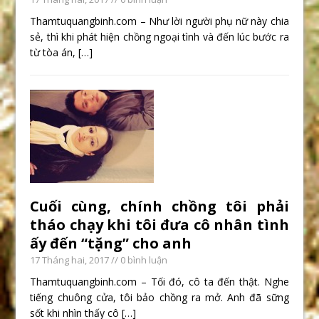
Thamtuquangbinh.com – Như lời người phụ nữ này chia
sẻ, thì khi phát hiện chồng ngoại tình và đến lúc bước ra
từ tòa án,
[…]
Cuối cùng, chính chồng tôi phải
tháo chạy khi tôi đưa cô nhân tình
ấy đến “tặng” cho anh
17 Tháng hai, 2017
// 0 bình luận
Thamtuquangbinh.com – Tối đó, cô ta đến thật. Nghe
tiếng chuông cửa, tôi bảo chồng ra mở. Anh đã sững
sốt khi nhìn thấy cô
[…]