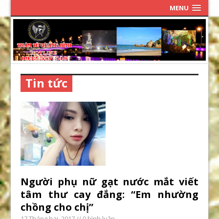
MENU
Tin tức
Người phụ nữ gạt nước mắt viết
tâm thư cay đắng: “Em nhường
chồng cho chị”
17 Tháng hai, 2017
// 0 bình luận