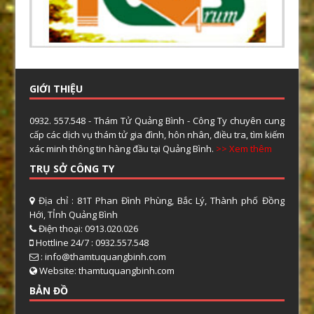
GIỚI THIỆU
0932. 557.548 - Thám Tử Quảng Bình - Công Ty chuyên cung
cấp các dịch vụ thám tử gia đình, hôn nhân, điều tra, tìm kiếm
xác minh thông tin hàng đầu tại Quảng Bình.
>> Xem thêm
TRỤ SỞ CÔNG TY
Địa chỉ : 81T Phan Đình Phùng, Bắc Lý, Thành phố Đồng
Hới, TỈnh Quảng Bình
Điện thoại: 0913.020.026
Hottline 24/7 : 0932.557.548
: info@thamtuquangbinh.com
Website: thamtuquangbinh.com
BẢN ĐỒ