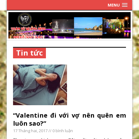
MENU
Tin tức
“Valentine đi với vợ nên quên em
luôn sao?”
17 Tháng hai, 2017
// 0 bình luận