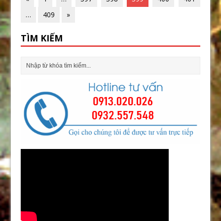
…
409
»
TÌM KIẾM