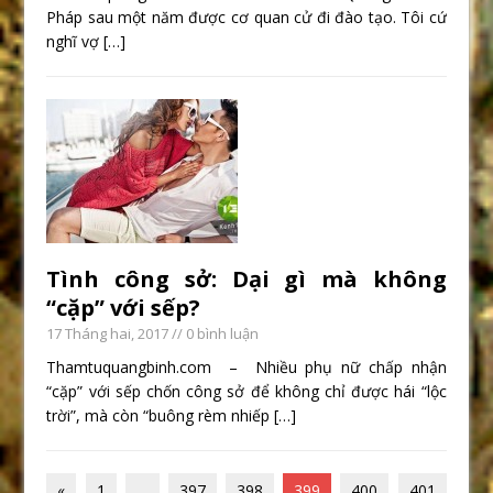
Pháp sau một năm được cơ quan cử đi đào tạo. Tôi cứ
nghĩ vợ
[…]
Tình công sở: Dại gì mà không
“cặp” với sếp?
17 Tháng hai, 2017
// 0 bình luận
Thamtuquangbinh.com – Nhiều phụ nữ chấp nhận
“cặp” với sếp chốn công sở để không chỉ được hái “lộc
trời”, mà còn “buông rèm nhiếp
[…]
«
1
…
397
398
399
400
401