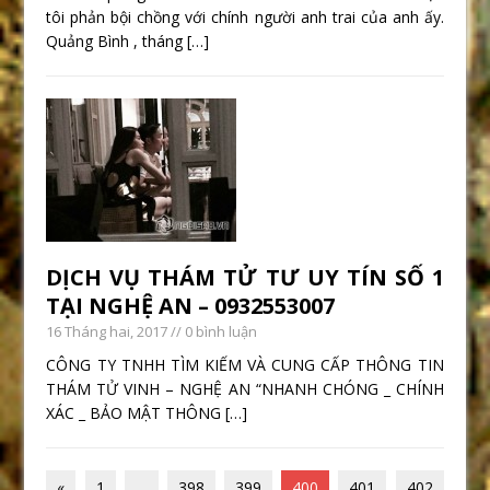
tôi phản bội chồng với chính người anh trai của anh ấy.
Quảng Bình , tháng
[…]
DỊCH VỤ THÁM TỬ TƯ UY TÍN SỐ 1
TẠI NGHỆ AN – 0932553007
16 Tháng hai, 2017
// 0 bình luận
CÔNG TY TNHH TÌM KIẾM VÀ CUNG CẤP THÔNG TIN
THÁM TỬ VINH – NGHỆ AN “NHANH CHÓNG _ CHÍNH
XÁC _ BẢO MẬT THÔNG
[…]
«
1
…
398
399
400
401
402