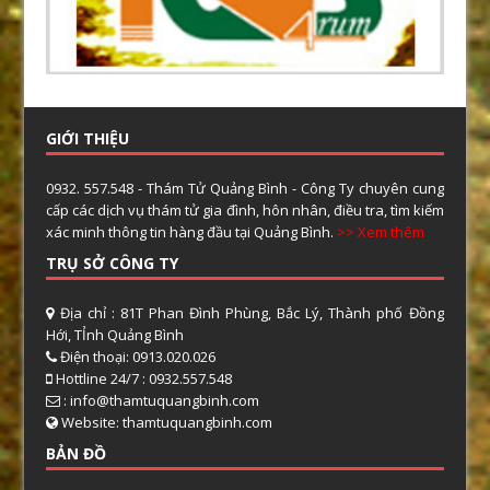
GIỚI THIỆU
0932. 557.548 - Thám Tử Quảng Bình - Công Ty chuyên cung
cấp các dịch vụ thám tử gia đình, hôn nhân, điều tra, tìm kiếm
xác minh thông tin hàng đầu tại Quảng Bình.
>> Xem thêm
TRỤ SỞ CÔNG TY
Địa chỉ : 81T Phan Đình Phùng, Bắc Lý, Thành phố Đồng
Hới, TỈnh Quảng Bình
Điện thoại: 0913.020.026
Hottline 24/7 : 0932.557.548
: info@thamtuquangbinh.com
Website: thamtuquangbinh.com
BẢN ĐỒ