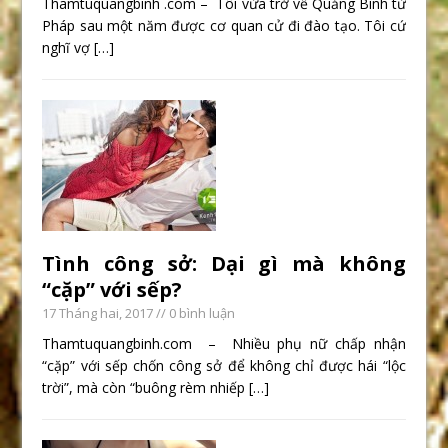
Thamtuquangbinh .com – Tôi vừa trở về Quảng Bình từ
Pháp sau một năm được cơ quan cử đi đào tạo. Tôi cứ
nghĩ vợ
[…]
Tình công sở: Dại gì mà không
“cặp” với sếp?
17 Tháng hai, 2017
// 0 bình luận
Thamtuquangbinh.com – Nhiều phụ nữ chấp nhận
“cặp” với sếp chốn công sở để không chỉ được hái “lộc
trời”, mà còn “buông rèm nhiếp
[…]