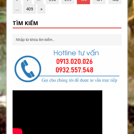
…
409
»
TÌM KIẾM