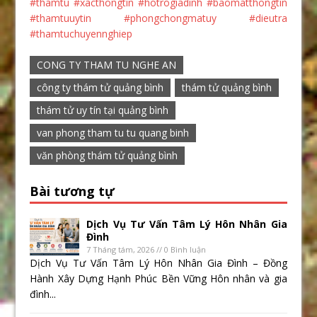
#thamtu #xacthongtin #hotrogiadinh #baomatthongtin
#thamtuuytin #phongchongmatuy #dieutra
#thamtuchuyennghiep
CONG TY THAM TU NGHE AN
công ty thám tử quảng bình
thám tử quảng bình
thám tử uy tín tại quảng bình
van phong tham tu tu quang binh
văn phòng thám tử quảng bình
Bài tương tự
Dịch Vụ Tư Vấn Tâm Lý Hôn Nhân Gia
Đình
7 Tháng tám, 2026 // 0 Bình luận
Dịch Vụ Tư Vấn Tâm Lý Hôn Nhân Gia Đình – Đồng
Hành Xây Dựng Hạnh Phúc Bền Vững Hôn nhân và gia
đình...