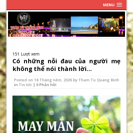
MENU
151 Lượt xem
Có những nỗi đau của người mẹ
không thể nói thành lời…
Posted on
18 Tháng năm, 2026
by
Tham Tu Quang Binh
in
Tin tức
| 0 Phản hồi