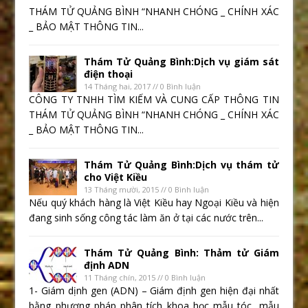
THÁM TỬ QUẢNG BÌNH “NHANH CHÓNG _ CHÍNH XÁC
_ BẢO MẬT THÔNG TIN...
Thám Tử Quảng Bình:Dịch vụ giám sát
điện thoại
14 Tháng hai, 2017 // 0 Bình luận
CÔNG TY TNHH TÌM KIẾM VÀ CUNG CẤP THÔNG TIN
THÁM TỬ QUẢNG BÌNH “NHANH CHÓNG _ CHÍNH XÁC
_ BẢO MẬT THÔNG TIN...
Thám Tử Quảng Bình:Dịch vụ thám tử
cho Việt Kiều
13 Tháng mười, 2015 // 0 Bình luận
Nếu quý khách hàng là Việt Kiều hay Ngoại Kiều và hiện
đang sinh sống công tác làm ăn ở tại các nước trên...
Thám Tử Quảng Bình: Thảm tử Giám
định ADN
11 Tháng chín, 2015 // 0 Bình luận
1- Giám dịnh gen (ADN) – Giám định gen hiện đại nhất
bằng phương pháp phân tích khoa học mẫu tóc, mẫu