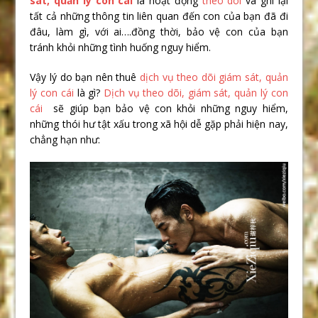
sát, quản lý con cái
là hoạt động
theo dõi
và ghi lại
tất cả những thông tin liên quan đến con của bạn đã đi
đâu, làm gì, với ai….đồng thời, bảo vệ con của bạn
tránh khỏi những tình huống nguy hiểm.
Vậy lý do bạn nên thuê
dịch vụ theo dõi giám sát, quản
lý con cái
là gì?
Dịch vụ theo dõi, giám sát, quản lý con
cái
sẽ giúp bạn bảo vệ con khỏi những nguy hiểm,
những thói hư tật xấu trong xã hội dễ gặp phải hiện nay,
chẳng hạn như: