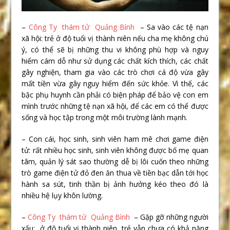
–
Công Ty thám tử Quảng Bình
– Sa vào các tệ nạn
xã hội: trẻ ở độ tuổi vị thành niên nếu cha mẹ không chú
ý, có thể sẽ bị những thu vi không phù hợp và nguy
hiểm cám dỗ như sử dụng các chất kích thích, các chất
gây nghiện, tham gia vào các trò chơi cá độ vừa gây
mất tiền vừa gây nguy hiểm đến sức khỏe. Vì thế, các
bậc phụ huynh cần phải có biện pháp để bảo vệ con em
mình trước những tệ nạn xã hội, để các em có thể được
sống và học tập trong một môi trường lành mạnh.
– Con cái, học sinh, sinh viên ham mê chơi game điện
tử: rất nhiều học sinh, sinh viên không được bố mẹ quan
tâm, quản lý sát sao thường dễ bị lôi cuốn theo những
trò game điện tử đỏ đen ăn thua về tiền bạc dẫn tới học
hành sa sút, tinh thần bị ảnh hưởng kéo theo đó là
nhiều hệ lụy khôn lường.
–
Công Ty thám tử Quảng Bình
– Gặp gỡ những người
xấu: ở độ tuổi vị thành niên, trẻ vẫn chưa có khả năng