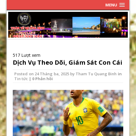
MENU
517 Lượt xem
Dịch Vụ Theo Dõi, Giám Sát Con Cái
Posted on
24 Tháng ba, 2025
by
Tham Tu Quang Binh
in
Tin tức
| 0 Phản hồi