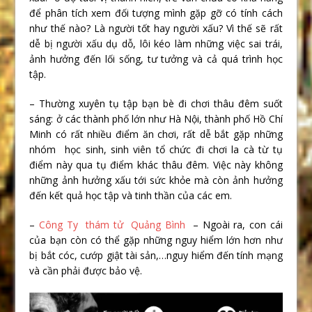
để phân tích xem đối tượng mình gặp gỡ có tính cách
như thế nào? Là người tốt hay người xấu? Vì thế sẽ rất
dễ bị người xấu dụ dỗ, lôi kéo làm những việc sai trái,
ảnh hưởng đến lối sống, tư tưởng và cả quá trình học
tập.
– Thường xuyên tụ tập bạn bè đi chơi thâu đêm suốt
sáng: ở các thành phố lớn như Hà Nội, thành phố Hồ Chí
Minh có rất nhiều điểm ăn chơi, rất dễ bắt gặp những
nhóm học sinh, sinh viên tổ chức đi chơi la cà từ tụ
điểm này qua tụ điểm khác thâu đêm. Việc này không
những ảnh hưởng xấu tới sức khỏe mà còn ảnh hưởng
đến kết quả học tập và tinh thần của các em.
–
Công Ty thám tử Quảng Bình
– Ngoài ra, con cái
của bạn còn có thể gặp những nguy hiểm lớn hơn như
bị bắt cóc, cướp giật tài sản,…nguy hiểm đến tính mạng
và cần phải được bảo vệ.