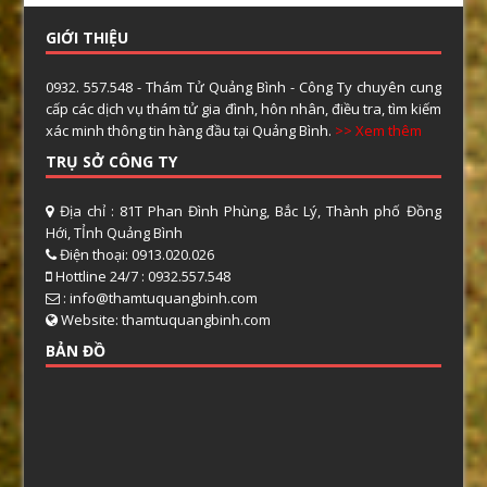
GIỚI THIỆU
0932. 557.548 - Thám Tử Quảng Bình - Công Ty chuyên cung
cấp các dịch vụ thám tử gia đình, hôn nhân, điều tra, tìm kiếm
xác minh thông tin hàng đầu tại Quảng Bình.
>> Xem thêm
TRỤ SỞ CÔNG TY
Địa chỉ : 81T Phan Đình Phùng, Bắc Lý, Thành phố Đồng
Hới, TỈnh Quảng Bình
Điện thoại: 0913.020.026
Hottline 24/7 : 0932.557.548
: info@thamtuquangbinh.com
Website: thamtuquangbinh.com
BẢN ĐỒ