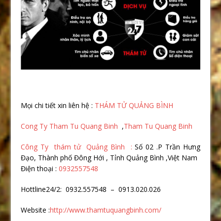
Mọi chi tiết xin liên hệ :
THÁM TỬ QUẢNG BÌNH
Cong Ty Tham Tu Quang Binh
,
Tham Tu Quang Binh
Công Ty thám tử Quảng Bình :
Số 02 .P Trần Hưng
Đạo, Thành phố Đông Hới , Tỉnh Quảng Bình ,Việt Nam
Điện thoại :
0932557548
Hottline24/2: 0932.557548 – 0913.020.026
Website :
http://www.thamtuquangbinh.com/