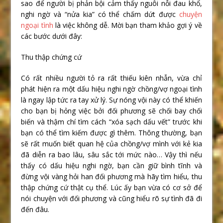
sao để người bị phản bội cảm thấy nguôi nỗi đau khổ,
nghi ngờ và “nửa kia” có thể chấm dứt được
chuyện
ngoại tình
là việc không dễ. Mời bạn tham khảo gợi ý về
các bước dưới đây:
Thu thập chứng cứ
Có rất nhiều người tỏ ra rất thiếu kiên nhẫn, vừa chỉ
phát hiện ra một dấu hiệu nghi ngờ chồng/vợ ngoại tình
là ngay lập tức ra tay xử lý. Sự nóng vội này có thể khiến
cho bạn bị hỏng việc bởi đối phương sẽ chối bay chối
biến và thậm chí tìm cách “xóa sạch dấu vết” trước khi
bạn có thể tìm kiếm được gì thêm. Thông thường, bạn
sẽ rất muốn biết quan hệ của chồng/vợ mình với kẻ kia
đã diễn ra bao lâu, sâu sắc tới mức nào… Vậy thì nếu
thấy có dấu hiệu nghi ngờ, bạn cần giữ bình tĩnh và
đừng vội vàng hỏi han đối phương mà hãy tìm hiểu, thu
thập chứng cứ thật cụ thể. Lúc ấy bạn vừa có cơ sở để
nói chuyện với đối phương và cũng hiểu rõ sự tình đã đi
đến đâu.