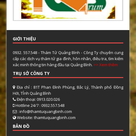
GIỚI THIỆU
0932. 557.548 - Thám Tử Quảng Bình - Công Ty chuyên cung
cấp các dịch vụ thám tử gia đình, hôn nhân, điều tra, tìm kiếm
xác minh thông tin hàng đầu tại Quảng Bình.
>> Xem thêm
TRỤ SỞ CÔNG TY
Địa chỉ : 81T Phan Đình Phùng, Bắc Lý, Thành phố Đồng
Hới, TỈnh Quảng Bình
Điện thoại: 0913.020.026
Hottline 24/7 : 0932.557.548
: info@thamtuquangbinh.com
Website: thamtuquangbinh.com
BẢN ĐỒ