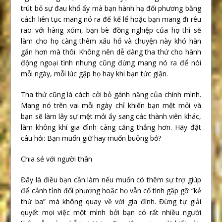
trút bỏ sự đau khổ ấy mà bạn hành hạ đối phương bằng
cách liên tục mang nó ra để kể lể hoặc bạn mang đi rêu
rao với hàng xóm, bạn bè đồng nghiệp của họ thì sẽ
làm cho họ càng thêm xấu hổ và chuyện này khó hàn
gắn hơn mà thôi. Không nên dễ dàng tha thứ cho hành
động ngoại tình nhưng cũng đừng mang nó ra để nói
mỗi ngày, mỗi lúc gặp họ hay khi bạn tức giận.
Tha thứ cũng là cách cởi bỏ gánh nặng của chính mình.
Mang nó trên vai mỗi ngày chỉ khiến bạn mệt mỏi và
bạn sẽ làm lây sự mệt mỏi ấy sang các thành viên khác,
làm không khí gia đình càng căng thẳng hơn. Hãy đặt
câu hỏi: Bạn muốn giữ hay muốn buông bỏ?
Chia sẻ với người thân
Đây là điều bạn cần làm nếu muốn có thêm sự trợ giúp
để cảnh tỉnh đối phương hoặc họ vẫn cố tình gặp gỡ “kẻ
thứ ba” mà không quay về với gia đình. Đừng tự giải
quyết mọi việc một mình bởi bạn có rất nhiều người