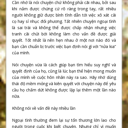
Cần nhớ là nói chuyện chứ không phải cãi nhau, bởi sau
khi nắm được chứng cứ rõ ràng trong tay, rất nhiều
người không giữ được bình tĩnh dẫn tới việc xô xát cãi
cọ hay sỉ nhục đối phương. Tất nhiên chuyện ngoại tình
là sai trái và không thể được chấp nhận nhưng việc
tranh cãi chửi bới không làm cho vấn đề được giải
quyết. Tốt nhất là nên hẹn nhau ở một nơi nào đó và
bạn cần chuẩn bị trước việc bạn định nói gì với “nửa kia”
của mình.
Nói chuyện vừa là cách giúp bạn tìm hiểu suy nghĩ và
quyết định của họ, cũng là lúc bạn thể hiện mong muốn
của mình về cuộc hôn nhân này ra sao. Hãy nhớ dùng
thái độ mềm mỏng và kiên quyết với chuyện này để yêu
cầu họ chấm dứt không được lặp lại thêm một lần nào
nữa.
Không nói về vấn đề này nhiều lần
Ngoại tình thường đem lại sự tổn thương lớn lao cho
người trong cuộc khi biết chuyện. Nhưng chỉ vì muốn