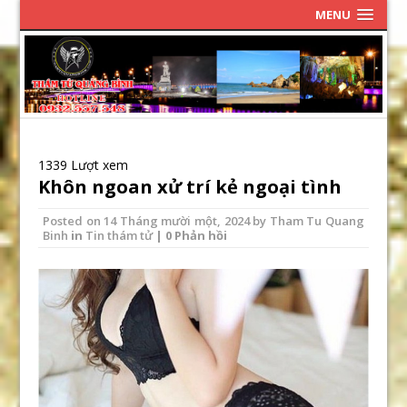
MENU
1339 Lượt xem
Khôn ngoan xử trí kẻ ngoại tình
Posted on
14 Tháng mười một, 2024
by
Tham Tu Quang
Binh
in
Tin thám tử
| 0 Phản hồi