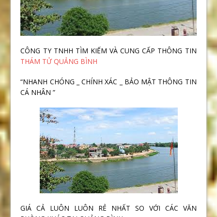
CÔNG TY TNHH TÌM KIẾM VÀ CUNG CẤP THÔNG TIN
THÁM TỬ QUẢNG BÌNH
“NHANH CHÓNG _ CHÍNH XÁC _ BẢO MẬT THÔNG TIN
CÁ NHÂN ”
GIÁ CẢ LUÔN LUÔN RẺ NHẤT SO VỚI CÁC VĂN