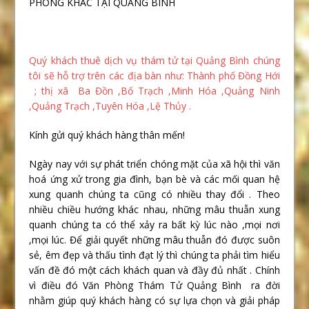
PHÒNG KHÁC TẠI QUẢNG BÌNH
Quý khách thuê dịch vụ thám tử tại Quảng Bình chúng
tôi sẽ hỗ trợ trên các địa bàn như: Thành phố Đồng Hới
; thị xã Ba Đồn ,Bố Trạch ,Minh Hóa ,Quảng Ninh
,Quảng Trạch ,Tuyên Hóa ,Lệ Thủy .
Kính gửi quý khách hàng thân mến!
Ngày nay với sự phát triển chóng mặt của xã hội thì văn
hoá ứng xử trong gia đình, bạn bè và các mối quan hệ
xung quanh chúng ta cũng có nhiều thay đổi . Theo
nhiều chiều hướng khác nhau, những mâu thuẫn xung
quanh chúng ta có thể xảy ra bất kỳ lúc nào ,mọi nơi
,mọi lúc. Để giải quyết những mâu thuẫn đó được suôn
sẻ, êm đẹp và thấu tình đạt lý thì chúng ta phải tìm hiểu
vấn đề đó một cách khách quan và đầy đủ nhất . Chính
vì điều đó Văn Phòng Thám Tử Quảng Bình ra đời
nhằm giúp quý khách hàng có sự lựa chọn và giải pháp