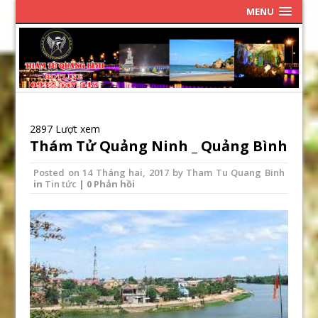
MENU
2897 Lượt xem
Thám Tử Quảng Ninh _ Quảng Bình
Posted on
14 Tháng hai, 2017
by
Tham Tu Quang Binh
in
Tin tức
| 0 Phản hồi