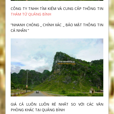
CÔNG TY TNHH TÌM KIẾM VÀ CUNG CẤP THÔNG TIN
THÁM TỬ QUẢNG BÌNH
“NHANH CHÓNG _ CHÍNH XÁC _ BẢO MẬT THÔNG TIN
CÁ NHÂN ”
GIÁ CẢ LUÔN LUÔN RẺ NHẤT SO VỚI CÁC VĂN
PHÒNG KHÁC TẠI QUẢNG BÌNH