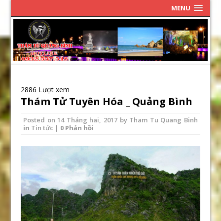
MENU
2886 Lượt xem
Thám Tử Tuyên Hóa _ Quảng Bình
Posted on
14 Tháng hai, 2017
by
Tham Tu Quang Binh
in
Tin tức
| 0 Phản hồi